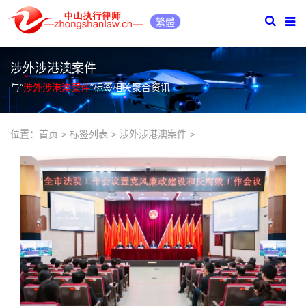
繁體
涉外涉港澳案件
与“
涉外涉港澳案件
”标签相关聚合资讯
位置：
首页
>
标签列表
>
涉外涉港澳案件
>