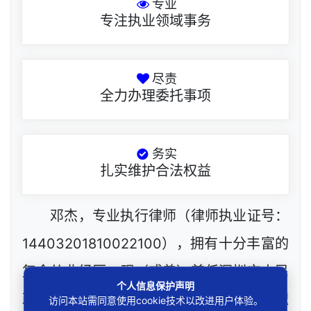
专业
专注执业领域事务
尽责
全力办理委托事项
务实
扎实维护合法权益
邓杰，专业执行律师（律师执业证号：
14403201810022100），拥有十分丰富的
复合从业经历，现（或曾）兼任深圳市人民
个人信息保护声明
政府听证员，深圳市某区城建部门政府公职
访问本站需同意使用cookie技术以改进用户体验。