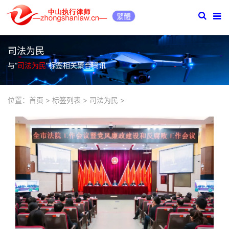
繁體
司法为民
与“
司法为民
”标签相关聚合资讯
位置：
首页
>
标签列表
>
司法为民
>