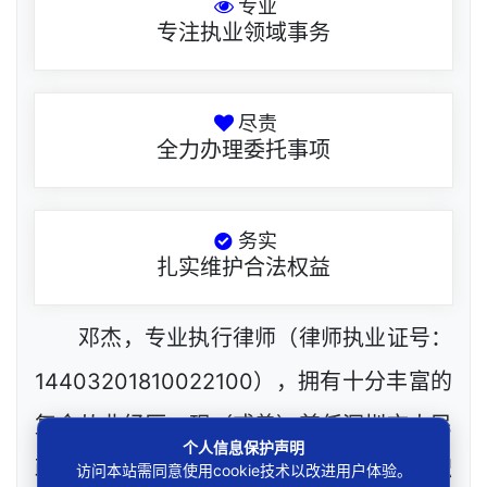
专业
专注执业领域事务
尽责
全力办理委托事项
务实
扎实维护合法权益
邓杰，专业执行律师（律师执业证号：
14403201810022100），拥有十分丰富的
复合从业经历，现（或曾）兼任深圳市人民
个人信息保护声明
政府听证员，深圳市某区城建部门政府公职
访问本站需同意使用cookie技术以改进用户体验。