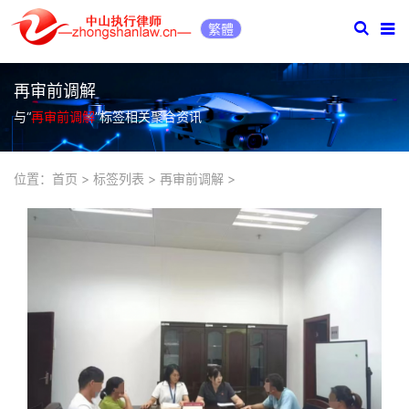
繁體
再审前调解
与“
再审前调解
”标签相关聚合资讯
位置：
首页
>
标签列表
>
再审前调解
>