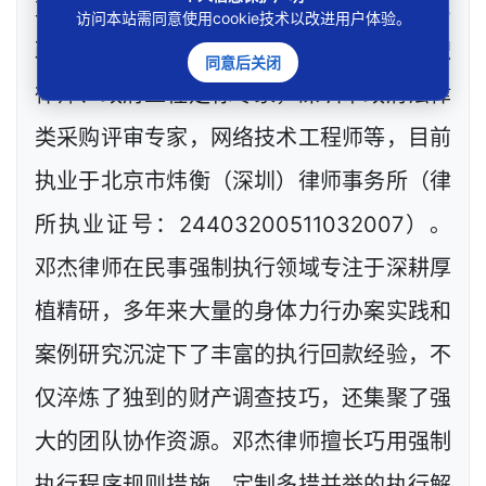
复合从业经历，现（或曾）兼任深圳市人民
访问本站需同意使用cookie技术以改进用户体验。
政府听证员，深圳市某区城建部门政府公职
同意后关闭
律师、政府工程定标专家，深圳市政府法律
类采购评审专家，网络技术工程师等，目前
执业于北京市炜衡（深圳）律师事务所（律
所执业证号：24403200511032007）。
邓杰律师在民事强制执行领域专注于深耕厚
植精研，多年来大量的身体力行办案实践和
案例研究沉淀下了丰富的执行回款经验，不
仅淬炼了独到的财产调查技巧，还集聚了强
大的团队协作资源。邓杰律师擅长巧用强制
执行程序规则措施，定制多措并举的执行解