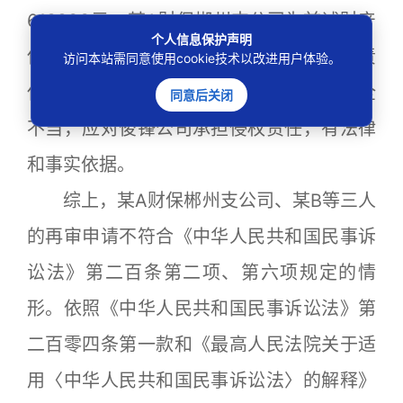
619200元。某A财保郴州支公司为前述财产
个人信息保护声明
保全申请提供担保，应当承担连带赔偿责
访问本站需同意使用cookie技术以改进用户体验。
任。原审认定某B等三人构成诉讼中的保全
同意后关闭
不当，应对俊锋公司承担侵权责任，有法律
和事实依据。
综上，某A财保郴州支公司、某B等三人
的再审申请不符合《中华人民共和国民事诉
讼法》第二百条第二项、第六项规定的情
形。依照《中华人民共和国民事诉讼法》第
二百零四条第一款和《最高人民法院关于适
用〈中华人民共和国民事诉讼法〉的解释》