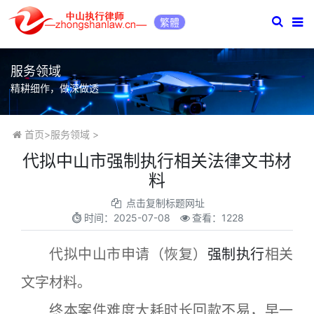
繁體
服务领域
精耕细作，做深做透
首页
>
服务领域
>
代拟中山市强制执行相关法律文书材
料
点击复制标题网址
时间：
2025-07-08
查看：1228
代拟中山市申请（恢复）
强制执行
相关
文字材料。
终本案件难度大耗时长回款不易，早一