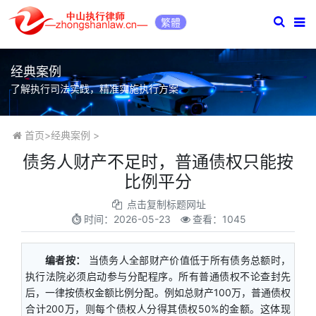
繁體
经典案例
了解执行司法实践，精准实施执行方案
首页
>
经典案例
>
债务人财产不足时，普通债权只能按
比例平分
点击复制标题网址
时间：
2026-05-23
查看：1045
编者按：
当债务人全部财产价值低于所有债务总额时，
执行法院必须启动参与分配程序。所有普通债权不论查封先
后，一律按债权金额比例分配。例如总财产100万，普通债权
合计200万，则每个债权人分得其债权50%的金额。这体现