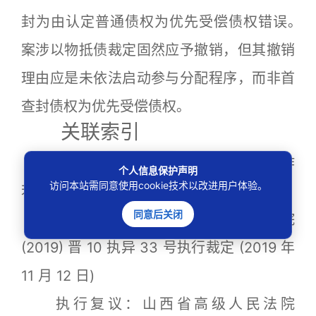
封为由认定普通债权为优先受偿债权错误｡
案涉以物抵债裁定固然应予撤销，但其撤销
理由应是未依法启动参与分配程序，而非首
查封债权为优先受偿债权｡
关联索引
《最高人民法院关于人民法院执行工作
个人信息保护声明
访问本站需同意使用cookie技术以改进用户体验。
若干问题的规定 (试行)》第 55 条
同意后关闭
执行异议：山西省临汾市中级人民法院
(2019) 晋 10 执异 33 号执行裁定 (2019 年
11 月 12 日)
执行复议：山西省高级人民法院